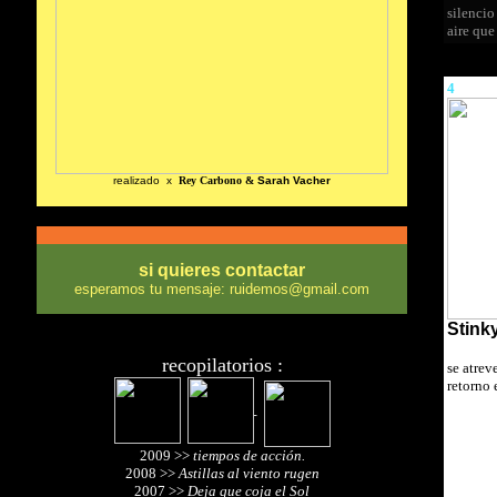
silencio
aire qu
4
realizado x
Rey Carbono &
Sarah Vacher
si quieres contactar
esperamos tu mensaje: ruidemos@gmail.com
Stink
recopilatorios :
se atrev
retorno 
2009 >>
tiempos de acción.
2008 >>
Astillas al viento rugen
2007 >>
Deja que coja el Sol