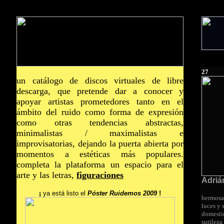
27
un catálogo de discos virtuales de libre
descarga, que pretende dar a conocer y
apoyar artistas prometedores tanto en el
ámbito del ruido como forma de expresión
como otras tendencias abstractas,
minimalistas / maximalistas e
improvisatorias, dejando la puerta abierta por
momentos a estéticas más populares.
completa la plataforma un espacio para el
arte y las letras,
figuraciones
Adriá
¡
ya está listo el
Póster Ruidemos 2009
!
hermosa
luces y
domestic
sutileza